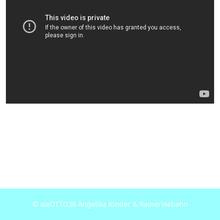
© aixOTTO36 Angelika Kinder & RainerViebahn